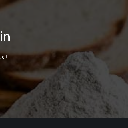
in
s !