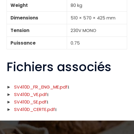
Weight
80 kg
Dimensions
510 × 570 × 425 mm
Tension
230V MONO
Puissance
0.75
Fichiers associés
SV410D_FR_ENG_ME.pdf
SV410D_VE.pdf
SV410D_SE.pdf
SV410D_CERTE.pdf