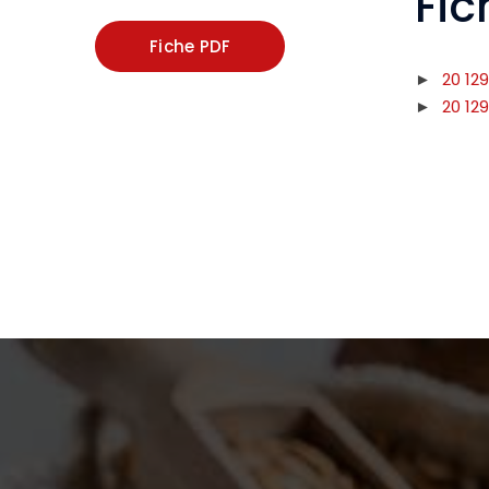
Fic
Fiche PDF
20 12
20 12