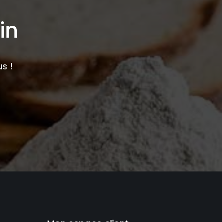
in
s !