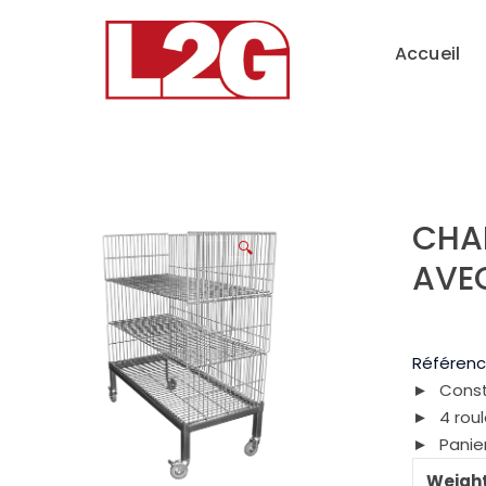
Accueil
CHAR
🔍
AVEC
Référenc
Const
4 rou
Panie
Weigh