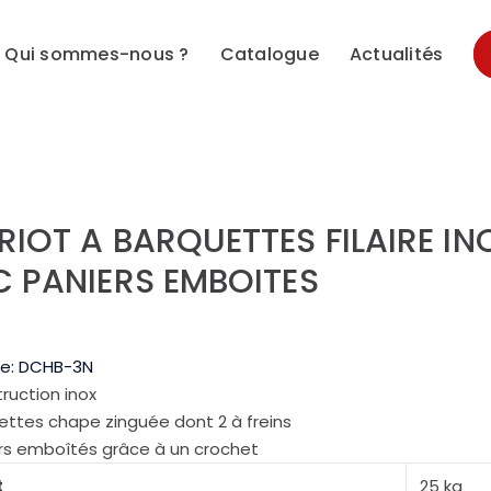
Qui sommes-nous ?
Catalogue
Actualités
IOT A BARQUETTES FILAIRE IN
 PANIERS EMBOITES
e:
DCHB-3N
ruction inox
lettes chape zinguée dont 2 à freins
rs emboîtés grâce à un crochet
t
25 kg