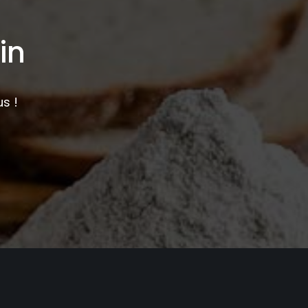
in
s !