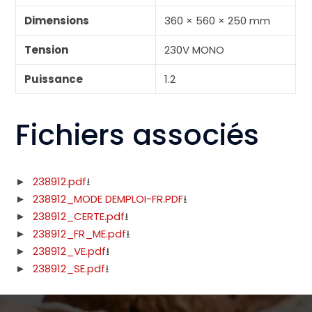
Dimensions
360 × 560 × 250 mm
Tension
230V MONO
Puissance
1.2
Fichiers associés
238912.pdf
238912_MODE DEMPLOI-FR.PDF
238912_CERTE.pdf
238912_FR_ME.pdf
238912_VE.pdf
238912_SE.pdf