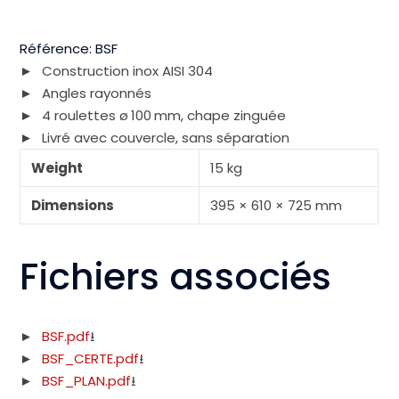
Référence:
BSF
Construction inox AISI 304
Angles rayonnés
4 roulettes ø 100 mm, chape zinguée
Livré avec couvercle, sans séparation
Weight
15 kg
Dimensions
395 × 610 × 725 mm
Fichiers associés
BSF.pdf
BSF_CERTE.pdf
BSF_PLAN.pdf