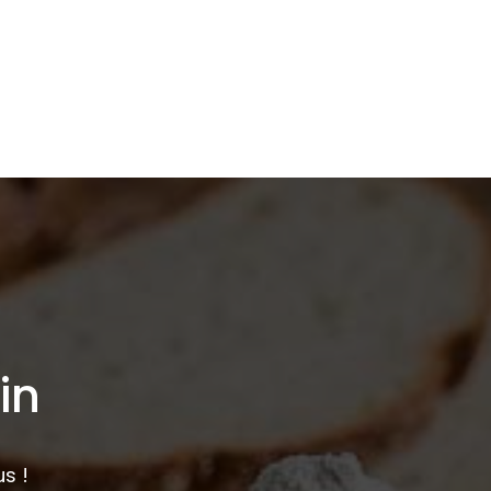
in
s !