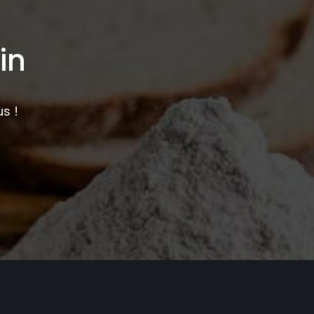
in
s !