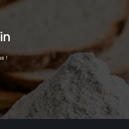
in
s !