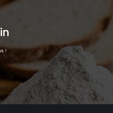
in
s !