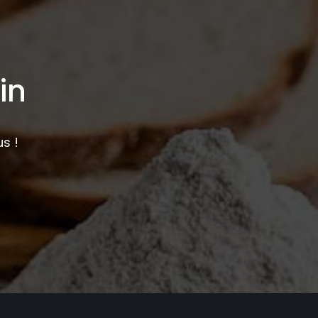
in
s !