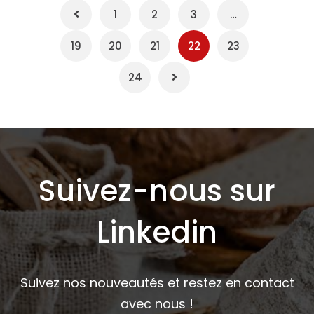
1
2
3
…
19
20
21
22
23
24
Suivez-nous sur
Linkedin
Suivez nos nouveautés et restez en contact
avec nous !