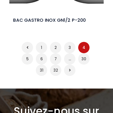
BAC GASTRO INOX GN1/2 P-200
1
2
3
4
5
6
7
…
30
31
32
Suivez-nous sur